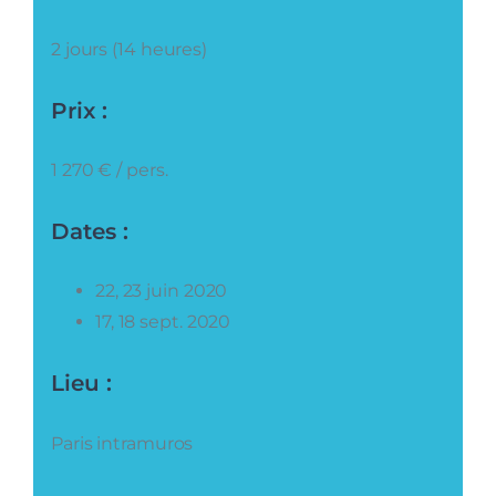
2 jours (14 heures)
Prix :
1 270 € / pers.
Dates :
22, 23 juin 2020
17, 18 sept. 2020
Lieu :
Paris intramuros