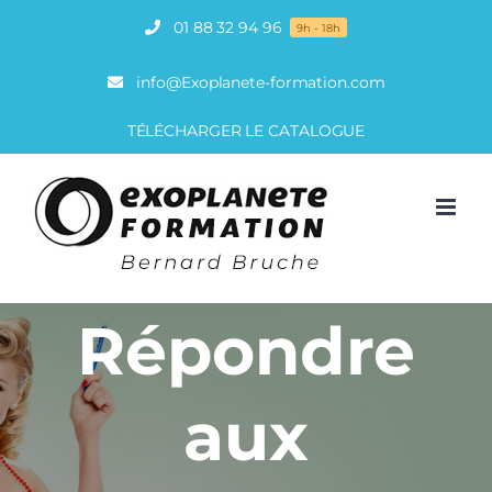
Passer
01 88 32 94 96
9h - 18h
au
contenu
info@Exoplanete-formation.com
TÉLÉCHARGER LE CATALOGUE
Répondre
aux