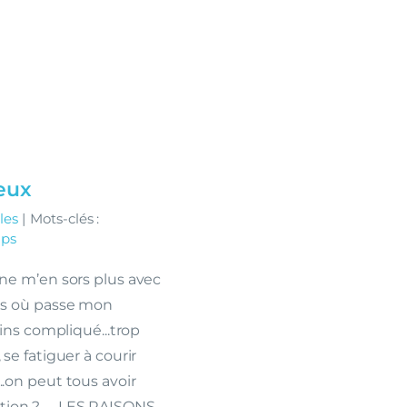
ieux
les
|
Mots-clés :
mps
je ne m’en sors plus avec
mais où passe mon
ns compliqué...trop
, se fatiguer à courir
...on peut tous avoir
olution ? LES RAISONS